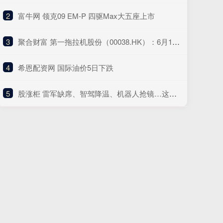
2
​富牛网 领克09 EM-P 四驱Max大五座上市
3
​聚合财富 第一拖拉机股份（00038.HK）：6月13日南向资金增持223.6万股
4
​希恩配资网 国际油价5日下跌
5
​股涨柜 雷军缺席、智驾降温、机器人抢镜…这届上海车展没有“顶流”