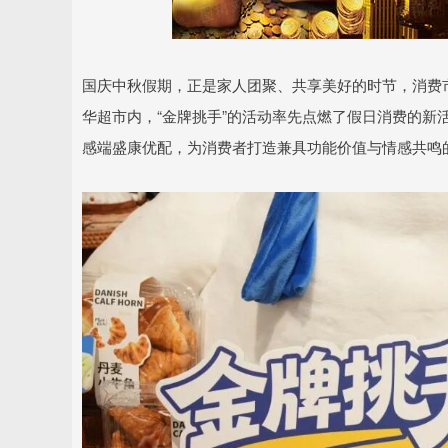
深证成指
14311.01
.68
1.02%
200.89
1
国庆中秋假期，正是家人团聚、共享美好的时节，消费
华超市内，“金牌挑手”的活动率先点燃了假日消费的新活
感端盛康优配，为消费者打造兼具功能价值与情感共鸣