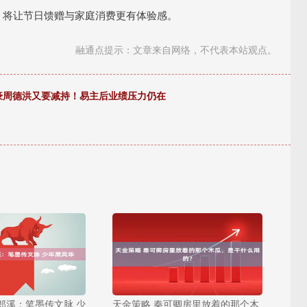
，将让节日馈赠与家庭消费更有体验感。
融通点提示：文章来自网络，不代表本站观点。
富豪周德洪又要减持！易主后业绩压力仍在
郎溪：笔墨传文脉 少
天金策略 秦可卿房里放着的那个木