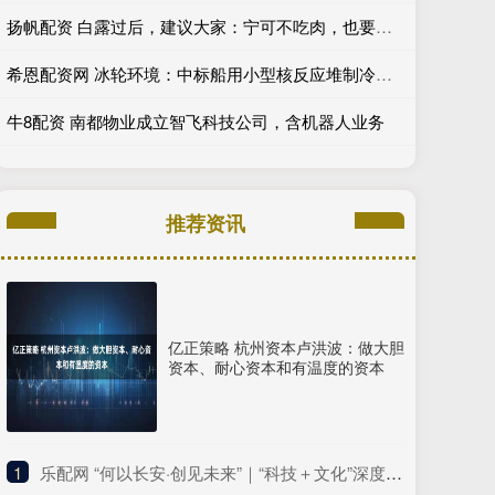
扬帆配资 白露过后，建议大家：宁可不吃肉，也要吃4种“冠军”菜，真美味！
希恩配资网 冰轮环境：中标船用小型核反应堆制冷机组
牛8配资 南都物业成立智飞科技公司，含机器人业务
推荐资讯
亿正策略 杭州资本卢洪波：做大胆
资本、耐心资本和有温度的资本
1
​乐配网 “何以长安·创见未来”｜“科技＋文化”深度融合 生动解码长安千年历史底蕴