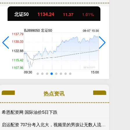
北证50
1134.24
创
11.37
1.01%
热点资讯
希恩配资网 国际油价5日下跌
启运配资 707分考入北大，视频里的男孩让无数人流下了泪水，太苦了！_继父_生活_社会