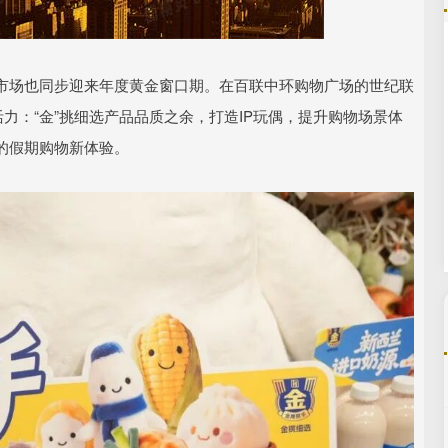
沪深300
4694.44
.42%
43.13
0.93%
市场也同步迎来年度黄金窗口期。在百联中环购物广场的世纪联
力：“金”挑细选产品品质之余，打造IP玩偶，提升购物场景体
的假期购物新体验。