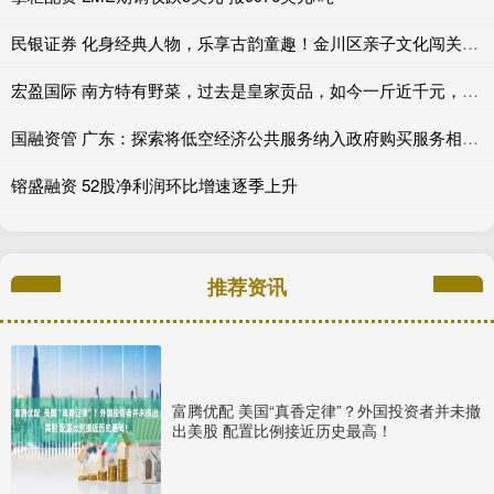
民银证券 化身经典人物，乐享古韵童趣！金川区亲子文化闯关活动即将开启_沙井_中华_传统
宏盈国际 南方特有野菜，过去是皇家贡品，如今一斤近千元，遇到要珍惜
国融资管 广东：探索将低空经济公共服务纳入政府购买服务相关目录范围
镕盛融资 52股净利润环比增速逐季上升
推荐资讯
富腾优配 美国“真香定律”？外国投资者并未撤
出美股 配置比例接近历史最高！