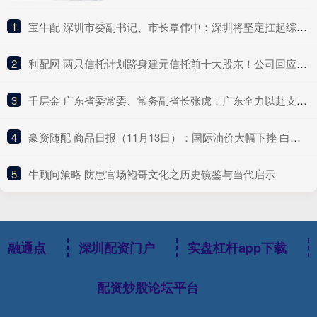
1
​宝牛配 深圳市委副书记、市长覃伟中：深圳将坚定扛起综合改革试点主体责任
2
​利配网 两只信托计划跻身建元信托前十大股东！公司回应不分红与未来盈利点
3
​千层金 广东省委常委、常务副省长张虎：广东全力以赴支持深圳的改革探索
4
​豪资随配 商品日报（11月13日）：国际油价大幅下挫 白银再创历史新高
5
​牛顾问策略 防患官场袍哥文化之历史镜鉴与当代启示
融通点
深圳配资门户
实盘杠杆app下载
配资炒股论坛平台