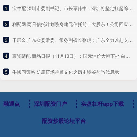
1
​宝牛配 深圳市委副书记、市长覃伟中：深圳将坚定扛起综合改革试点主体责任
2
​利配网 两只信托计划跻身建元信托前十大股东！公司回应不分红与未来盈利点
3
​千层金 广东省委常委、常务副省长张虎：广东全力以赴支持深圳的改革探索
4
​豪资随配 商品日报（11月13日）：国际油价大幅下挫 白银再创历史新高
5
​牛顾问策略 防患官场袍哥文化之历史镜鉴与当代启示
融通点
深圳配资门户
实盘杠杆app下载
配资炒股论坛平台