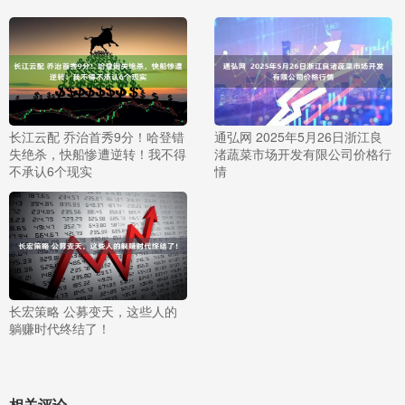
长江云配 乔治首秀9分！哈登错
通弘网 2025年5月26日浙江良
失绝杀，快船惨遭逆转！我不得
渚蔬菜市场开发有限公司价格行
不承认6个现实
情
长宏策略 公募变天，这些人的
躺赚时代终结了！
相关评论