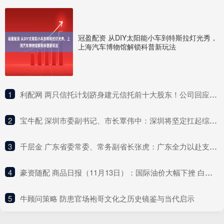
冠盈配资 从DIY太阳能小车到特斯拉灯光秀，
上海汽车博物馆解锁科普新玩法
1
​利配网 两只信托计划跻身建元信托前十大股东！公司回应不分红与未来盈利点
2
​宝牛配 深圳市委副书记、市长覃伟中：深圳将坚定扛起综合改革试点主体责任
3
​千层金 广东省委常委、常务副省长张虎：广东全力以赴支持深圳的改革探索
4
​豪资随配 商品日报（11月13日）：国际油价大幅下挫 白银再创历史新高
5
​牛顾问策略 防患官场袍哥文化之历史镜鉴与当代启示