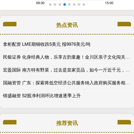
热点资讯
拿柜配资 LME期铜收跌5美元 报9976美元/吨
民银证券 化身经典人物，乐享古韵童趣！金川区亲子文化闯关活动即将开启_沙井_中华_传统
宏盈国际 南方特有野菜，过去是皇家贡品，如今一斤近千元，遇到要珍惜
国融资管 广东：探索将低空经济公共服务纳入政府购买服务相关目录范围
镕盛融资 52股净利润环比增速逐季上升
推荐资讯