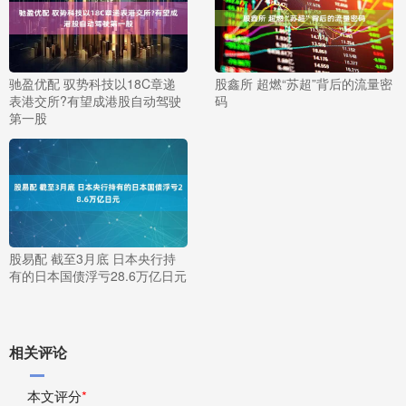
驰盈优配 驭势科技以18C章递
股鑫所 超燃“苏超”背后的流量密
表港交所?有望成港股自动驾驶
码
第一股
股易配 截至3月底 日本央行持
有的日本国债浮亏28.6万亿日元
相关评论
本文评分
*