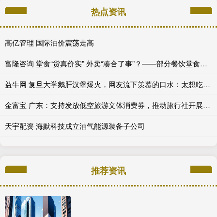
热点资讯
高亿管理 国际油价震荡走高
富隆咨询 堂食“货真价实” 外卖“凑合了事”？——部分餐饮堂食外卖“双标”现象调查_商家_消费者_一家
益牛网 复旦大学鹅肝汉堡爆火，网友流下羡慕的口水：太想吃了！
金富宝 广东：支持发放低空旅游文体消费券，推动旅行社开展低空旅游业务
天宇配资 海默科技成立油气能源装备子公司
推荐资讯