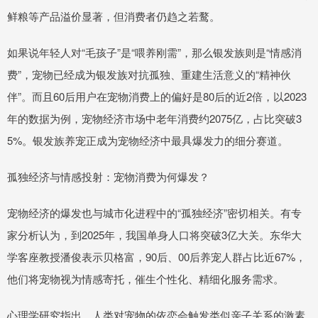
鲜粮等产品溢价显著，但消费者仍趋之若鹜。
如果说年轻人对“毛孩子”是“喂养刚需”，那么银发族则是“情感消
费”，宠物已经成为银发族对抗孤独、重建生活意义的“精神伙
伴”。而且60后用户在宠物消费上的偏好是80后的近2倍，以2023
年的数据为例，宠物经济市场中老年消费约2075亿，占比突破3
5%。银发族养宠正成为宠物经济中最具爆发力的细分赛道。
孤独经济与情感投射：宠物消费为何爆发？
宠物经济的爆发也与城市化进程中的“孤独经济”密切相关。有专
家分析认为，到2025年，我国单身人口将突破3亿大关。东华大
学客座教授潘俊表示贝格富，90后、00后养宠人群占比近67%，
他们将宠物视为情感寄托，催生个性化、精细化服务需求。
心理学研究指出，人类对宠物的依恋会触发类似亲子关系的激素