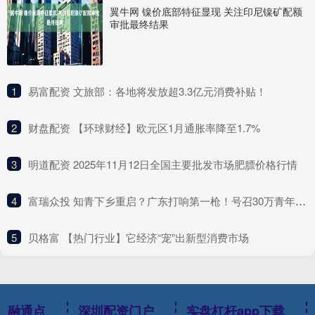
翼牛网 镍价底部特征显现 关注印尼镍矿配额
审批最终结果
1
​易富配资 文旅部：各地将发放超3.3亿元消费补贴！
2
​财盘配资 【环球财经】欧元区1月通胀率降至1.7%
3
​明道配资 2025年11月12日全国主要批发市场肥膘价格行情
4
​富瑞众投 知青下乡重启？广东打响第一枪！号召30万青年，下乡返乡兴乡
5
​贝格富 【热门行业】它经济“宠”出新型消费市场
融通点
深圳配资门户
实盘杠杆app下载