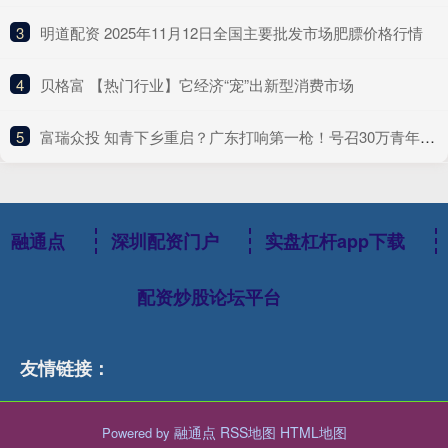
3
​明道配资 2025年11月12日全国主要批发市场肥膘价格行情
4
​贝格富 【热门行业】它经济“宠”出新型消费市场
5
​富瑞众投 知青下乡重启？广东打响第一枪！号召30万青年，下乡返乡兴乡
融通点
深圳配资门户
实盘杠杆app下载
配资炒股论坛平台
友情链接：
融通点
RSS地图
HTML地图
Powered by