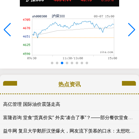
热点资讯
高亿管理 国际油价震荡走高
富隆咨询 堂食“货真价实” 外卖“凑合了事”？——部分餐饮堂食外卖“双标”现象调查_商家_消费者_一家
益牛网 复旦大学鹅肝汉堡爆火，网友流下羡慕的口水：太想吃了！