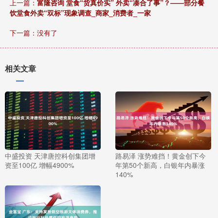
上一篇：
富隆咨询 堂食“货真价实” 外卖“凑合了事”？——部分餐
饮堂食外卖“双标”现象调查_商家_消费者_一家
下一篇：没有了
相关文章
中盛投资 天津唐控科创集团增
路易泽 涨势难挡！黄金创下今
资至100亿 增幅4900%
年第50个新高，白银年内暴涨
140%