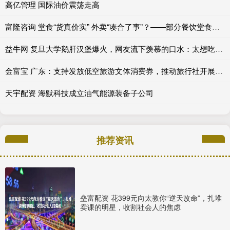
高亿管理 国际油价震荡走高
富隆咨询 堂食“货真价实” 外卖“凑合了事”？——部分餐饮堂食外卖“双标”现象调查_商家_消费者_一家
益牛网 复旦大学鹅肝汉堡爆火，网友流下羡慕的口水：太想吃了！
金富宝 广东：支持发放低空旅游文体消费券，推动旅行社开展低空旅游业务
天宇配资 海默科技成立油气能源装备子公司
推荐资讯
垒富配资 花399元向太教你“逆天改命”，扎堆
卖课的明星，收割社会人的焦虑