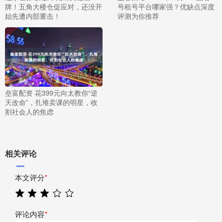
牌！五角大楼仓促应对，还没开
号租号平台哪家强？优缺点深度
始先遭内部重击！
评测为你推荐
垒富配资 花399元向太教你“逆
天改命”，扎堆卖课的明星，收
割社会人的焦虑
相关评论
本文评分
*
评论内容
*