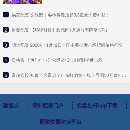
1
​易富配资 文旅部：各地将发放超3.3亿元消费补贴！
2
​财盘配资 【环球财经】欧元区1月通胀率降至1.7%
3
​明道配资 2025年11月12日全国主要批发市场肥膘价格行情
4
​贝格富 【热门行业】它经济“宠”出新型消费市场
5
​富瑞众投 知青下乡重启？广东打响第一枪！号召30万青年，下乡返乡兴乡
融通点
深圳配资门户
实盘杠杆app下载
配资炒股论坛平台