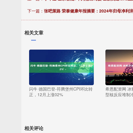
下一篇：
张吧策路 荣泰健康年报摘要：2024年归母净利润
相关文章
闪牛 德国巴登-符腾堡州CPI环比转
希恩配资网 
正，12月上涨02%
型核反应堆制
相关评论