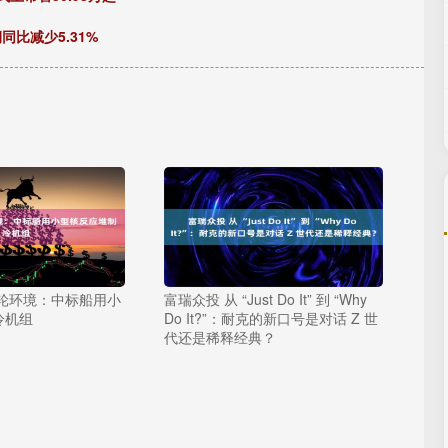
同比减少5.31%
冰轮环境：中标船用小
富瑞众投 从 “Just Do It” 到 “Why
冷机组
Do It?”：耐克的新口号是对话 Z 世
代还是稀释经典？