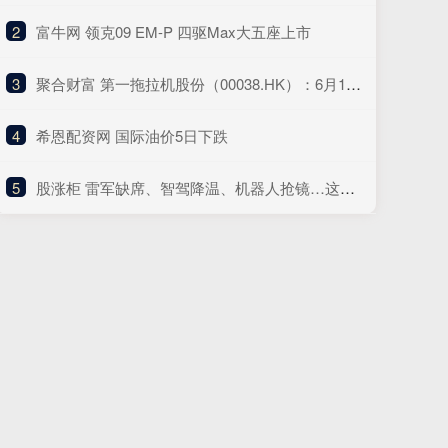
2
​富牛网 领克09 EM-P 四驱Max大五座上市
3
​聚合财富 第一拖拉机股份（00038.HK）：6月13日南向资金增持223.6万股
4
​希恩配资网 国际油价5日下跌
5
​股涨柜 雷军缺席、智驾降温、机器人抢镜…这届上海车展没有“顶流”