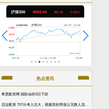
北证50
1134.24
创
11.37
1.01%
热点资讯
希恩配资网 国际油价5日下跌
启运配资 707分考入北大，视频里的男孩让无数人流下了泪水，太苦了！_继父_生活_社会