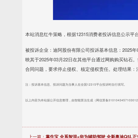
深证成指
14311.01
.68
1.02%
200.89
1
本站消息红牛策略，根据12315消费者投诉信息公示
被投诉企业：迪阿股份有限公司投诉基本信息：2025年03月2
映其于2025年03月22日在其他平台通过网购购买钻
合同问题，要求停止侵权、核定侵权责任。处理结果：
注：投诉基本信息、投诉问题为当事人在全国12315平台投诉时自行填写。
以上内容为本站据公开信息整理，由智能算法生成（网信算备310104345710301
上一篇：
掌牛宝 全系智混+华为辅助驾驶 全新奥迪Q5L正式