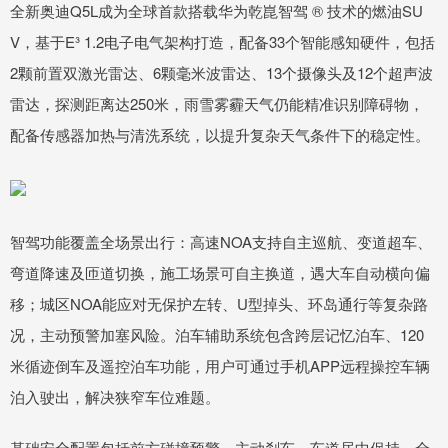
全新奥迪Q5L成为全球首款搭载华为乾崑智驾 ® 技术的燃油SU
V，基于E³ 1.2电子电气架构打造，配备33个智能感知硬件，包括
2颗前置双激光雷达、6颗毫米波雷达、13个摄像头及12个超声波
雷达，探测距离达250米，雨雪雾霾天气仍能精准识别障碍物，
配备传感器加热与清洗系统，以提升复杂天气条件下的稳定性。
智驾功能覆盖全场景出行：高速NOA支持自主巡航、变道超车、
弯道降速及匝道切换，施工场景可自主换道，遇大车自动横向偏
移；城区NOA能应对无保护左转、U型掉头、环岛通行等复杂路
况，主动预警加塞风险。泊车辅助系统包含跨层记忆泊车、120
米循迹倒车及遥控泊车功能，用户可通过手机APP远程操控车辆
泊入驶出，解决狭窄车位难题。
基础安全配置包括前方碰撞预警、主动刹车、车道居中保持、全