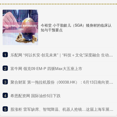
今裕堂 小于胎龄儿（SGA）矮身材的临床认
知与干预要点
1
​乐配网 “何以长安·创见未来”｜“科技＋文化”深度融合 生动解码长安千年历史底蕴
2
​富牛网 领克09 EM-P 四驱Max大五座上市
3
​聚合财富 第一拖拉机股份（00038.HK）：6月13日南向资金增持223.6万股
4
​希恩配资网 国际油价5日下跌
5
​股涨柜 雷军缺席、智驾降温、机器人抢镜…这届上海车展没有“顶流”