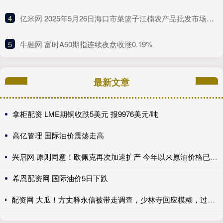
4
​亿米网 2025年5月26日海口市菜篮子江楠农产品批发市场有限公司价格行情
5
​牛融网 富时A50期指连续夜盘收涨0.19%
最新文章
拿柜配资 LME期铜收跌5美元 报9976美元/吨
高亿管理 国际油价震荡走高
兴启网 原则同意！欧佩克再次加速扩产 今年以来原油价格已回落13.77%
希恩配资网 国际油价5日下跌
配资网 大瓜！方丈释永信被带走调查，少林寺回应模糊，过往争议再被扒_问题_消息_商业化