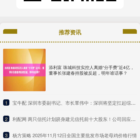
推荐资讯
添利富 珠城科技实控人离婚“分手费”近4亿，
董事长张建春持股被反超，明年谁话事？
1
​宝牛配 深圳市委副书记、市长覃伟中：深圳将坚定扛起综合改革试点主体责任
2
​利配网 两只信托计划跻身建元信托前十大股东！公司回应不分红与未来盈利点
3
​杨方策略 2025年11月12日全国主要批发市场老母鸡价格行情