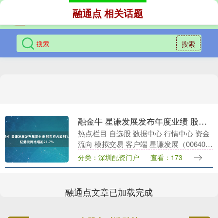
融通点 相关话题
搜索
融金牛 星谦发展发布年度业绩 股东应占溢利1.22亿港元同比增加21.7%
热点栏目 自选股 数据中心 行情中心 资金
流向 模拟交易 客户端 星谦发展（00640）
发布截至2025年9月30日止年度业绩融金
分类：深圳配资门户
查看：173
牛，该集团取得收益8.35亿港....
融通点文章已加载完成