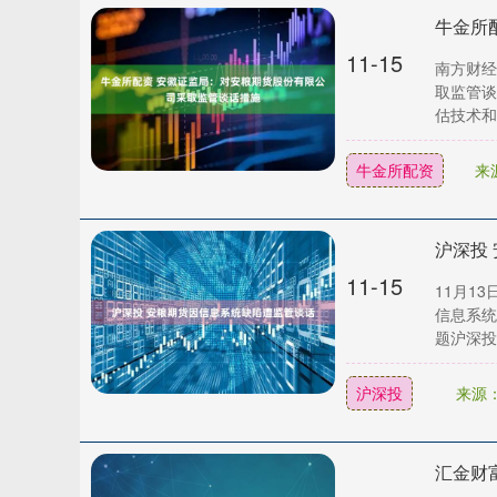
11-15
南方财经
取监管谈
估技术和
牛金所配资
来
沪深投
11-15
11月1
信息系统
上证指数
3940.04
.40
2.13%
39.68
1.
题沪深投
沪深投
来源
汇金财富