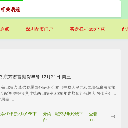
 相关话题
通点
深圳配资门户
实盘杠杆app下载
配
 东方财富期货早餐 12月31日 周三
 每日精选 李强签署国务院令 公布《中华人民共和国增值税法实施
度配资 铂钯期货连续两日跌停 2026年走势预期分歧大 AI供应链博
堰塞....
票杠杆怎么玩APP下
分类：配资炒股论坛平
查看：
台
117