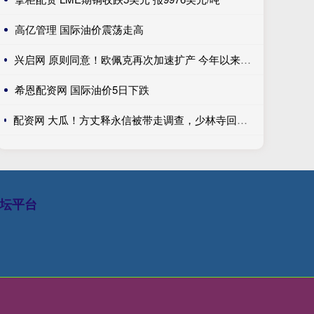
高亿管理 国际油价震荡走高
兴启网 原则同意！欧佩克再次加速扩产 今年以来原油价格已回落13.77%
希恩配资网 国际油价5日下跌
配资网 大瓜！方丈释永信被带走调查，少林寺回应模糊，过往争议再被扒_问题_消息_商业化
坛平台