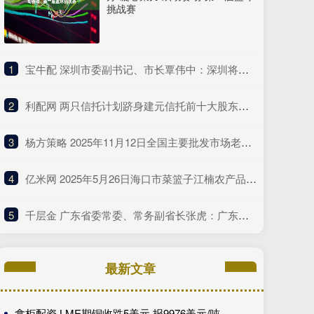
挑战赛
1
​宝牛配 深圳市委副书记、市长覃伟中：深圳将坚定扛起综合改革试点主体责任
2
​利配网 两只信托计划跻身建元信托前十大股东！公司回应不分红与未来盈利点
3
​杨方策略 2025年11月12日全国主要批发市场老母鸡价格行情
4
​亿米网 2025年5月26日海口市菜篮子江楠农产品批发市场有限公司价格行情
5
​千层金 广东省委常委、常务副省长张虎：广东全力以赴支持深圳的改革探索
最新文章
拿柜配资 LME期铜收跌5美元 报9976美元/吨