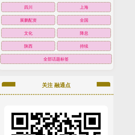
四川
上海
展鹏配资
全国
文化
降息
陕西
持续
全部话题标签
关注 融通点