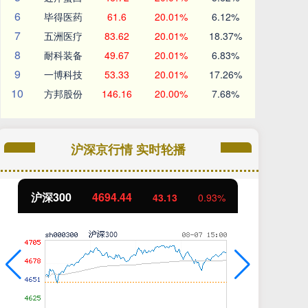
6
毕得医药
61.6
20.01%
6.12%
7
五洲医疗
83.62
20.01%
18.37%
8
耐科装备
49.67
20.01%
6.83%
9
一博科技
53.33
20.01%
17.26%
10
方邦股份
146.16
20.00%
7.68%
沪深京行情 实时轮播
沪深300
4694.44
北
43.13
0.93%