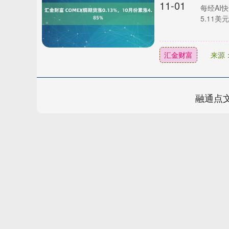
11-01
每经AI
5.11美
汇金财富
来源
融通点