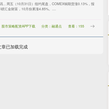
快讯，周五（10月31日）纽约尾盘，COMEX铜期货涨0.13%，报
元/磅汇金财富，10月份累涨4.85%。....
：股市策略配资APP下载
分类：融通点
查看：155
文章已加载完成