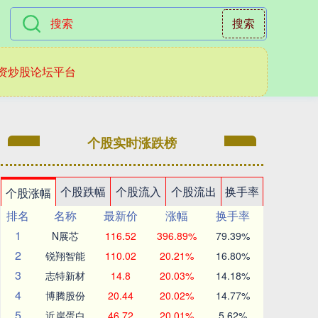
搜索
资炒股论坛平台
个股实时涨跌榜
个股跌幅
个股流入
个股流出
换手率
个股涨幅
排名
名称
最新价
涨幅
换手率
1
N展芯
116.52
396.89%
79.39%
2
锐翔智能
110.02
20.21%
16.80%
3
志特新材
14.8
20.03%
14.18%
4
博腾股份
20.44
20.02%
14.77%
5
近岸蛋白
46.72
20.01%
5.62%