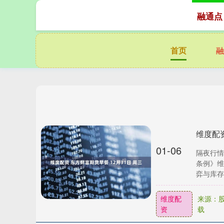
融通点
首页
融
维度配资
01-06
隔夜行情
条例》维
弈与库存“
维度配
来源：股
资
载