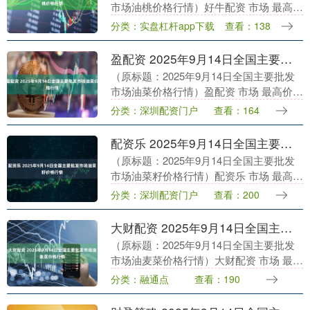
市场油桃价格行情）好牛配资 市场 最高价
最低价 大宗价 山西省太原市河西农产品有
分类：实盘杠杆app下载
查看：138
限公司 7.60 5.00 6.30....
盈配资 2025年9月14日全国主要批发市场油菜价格行情
（原标题：2025年9月14日全国主要批发
市场油菜价格行情）盈配资 市场 最高价
最低价 大宗价 北京京丰岳各庄农副产品批
分类：深圳配资门户
查看：164
发市场 8.00 6.00 7.00 ....
配资乐 2025年9月14日全国主要批发市场油菜籽价格行情
（原标题：2025年9月14日全国主要批发
市场油菜籽价格行情）配资乐 市场 最高价
最低价 大宗价 甘肃省定西市安定马铃薯综
分类：深圳配资门户
查看：200
合交易中心 7.20 6.20 6.....
大财配资 2025年9月14日全国主要批发市场油麦菜价格行情
（原标题：2025年9月14日全国主要批发
市场油麦菜价格行情）大财配资 市场 最高
价 最低价 大宗价 北京顺鑫石门国际农产
分类：融通点
查看：190
品批发市场集团有限公司 3.80 3.....