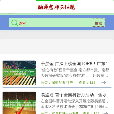
融通点 相关话题
搜索
千层金 广深上榜全国TOP5！广东“洋气爆棚”，这样接住国际流量
“信心有数”栏目千层金 南方都市报、南都
大数据研究院“信心有数”栏目，用数据记
录广东实现现代化的奋进之路，用数据描
分类：深圳配资门户
查看：128
绘万马奔腾共创美好的活力之路，用数据
书写每一个....
易盛通 首个全国科普月活动：金水区启动“宝藏科学 热血逐梦”项目，开创特殊儿童科普教育新模式
在全国科普月活动深入开展之际易盛通，
金水区科学技术协会于2025年9月19日，
在河南省肿瘤医院启动“宝藏科学热血逐梦
分类：实盘杠杆app下载
查看：154