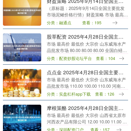
财盈策略 2025年9月14日全国主要批发市场泥鳅价格行情
（原标题：2025年9月14日全国主要批发
市场泥鳅价格行情）财盈策略 市场 最高价
最低价 大宗价 长治市紫坊农产品综合交易
分类：融通点
查看：195
市场有限公司 30.00 28.00....
股莘配资 2025年4月28日全国主要批发市场白鳝鱼价格行情
市场 最高价 最低价 大宗价 山东威海水产
品批发市场 80.00 80.00 80.00 全国白鳝鱼
批发价格行情走势分析股莘配资 从今日全
分类：配资炒股论坛平台
查看：104
国白鳝鱼批发市场价格上....
点点金 2025年4月28日全国主要批发市场石斑鱼价格行情
市场 最高价 最低价 大宗价 山东威海水产
品批发市场 110.00 100.00 110.00 河南万
邦国际农产品物流股份有限公司 86.00
分类：实盘杠杆app下载
查看：126
80.00 83....
摩根策酪 2025年4月28日全国主要批发市场石榴价格行情
市场 最高价 最低价 大宗价 山西省太原市
河西农产品有限公司 12.00 10.00 11.00 滕
州市农副产品物流中心有限公司 8.00 7.00
分类：深圳配资门户
查看：157