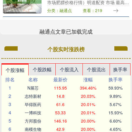
市场肥膘价格行情）明道配资 市场 最高价
最低价 大宗价 北京新发地农副产品批发市
分类：融通点
查看：219
场信息中心 9.00 7.00 8....
融通点文章已加载完成
个股实时涨跌榜
个股跌幅
个股流入
个股流出
换手率
个股涨幅
排名
名称
最新价
涨幅
换手率
1
N展芯
115.95
394.46%
59.93%
2
志特新材
14.8
20.03%
9.89%
3
毕得医药
61.6
20.01%
5.67%
4
一博科技
53.33
20.01%
15.93%
5
方邦股份
146.16
20.00%
6.60%
6
南模生物
42.9
20.00%
4.65%