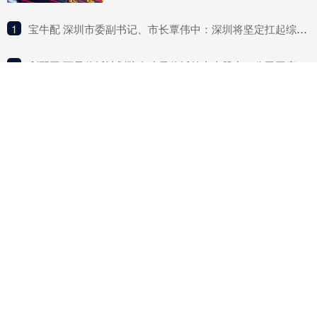
1
​宝牛配 深圳市委副书记、市长覃伟中：深圳将坚定扛起综合改革试点主体责任
2
​利配网 两只信托计划跻身建元信托前十大股东！公司回应不分红与未来盈利点
3
​杨方策略 2025年11月12日全国主要批发市场老母鸡价格行情
4
​亿米网 2025年5月26日海口市菜篮子江楠农产品批发市场有限公司价格行情
5
​千层金 广东省委常委、常务副省长张虎：广东全力以赴支持深圳的改革探索
最新文章
拿柜配资 LME期铜收跌5美元 报9976美元/吨
高亿管理 国际油价震荡走高