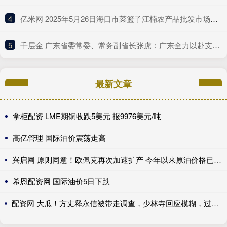
4
​亿米网 2025年5月26日海口市菜篮子江楠农产品批发市场有限公司价格行情
5
​千层金 广东省委常委、常务副省长张虎：广东全力以赴支持深圳的改革探索
最新文章
拿柜配资 LME期铜收跌5美元 报9976美元/吨
高亿管理 国际油价震荡走高
兴启网 原则同意！欧佩克再次加速扩产 今年以来原油价格已回落13.77%
希恩配资网 国际油价5日下跌
配资网 大瓜！方丈释永信被带走调查，少林寺回应模糊，过往争议再被扒_问题_消息_商业化