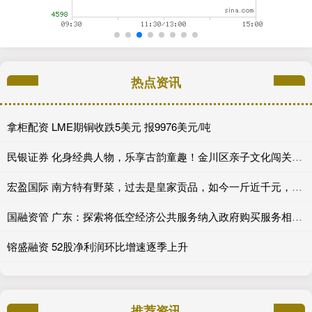
热点资讯
拿柜配资 LME期铜收跌5美元 报9976美元/吨
民银证券 化身经典人物，乐享古韵童趣！金川区亲子文化闯关活动即将开启_沙井_中华_传统
宏盈国际 南方特有野菜，过去是皇家贡品，如今一斤近千元，遇到要珍惜
国融资管 广东：探索将低空经济公共服务纳入政府购买服务相关目录范围
镕盛融资 52股净利润环比增速逐季上升
推荐资讯