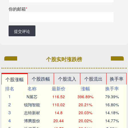
你的邮箱
*
提交评论
个股实时涨跌榜
个股跌幅
个股流入
个股流出
换手率
个股涨幅
排名
名称
最新价
涨幅
换手率
1
N展芯
116.52
396.89%
79.39%
2
锐翔智能
110.02
20.21%
16.80%
3
志特新材
14.8
20.03%
14.18%
4
博腾股份
20.44
20.02%
14.77%