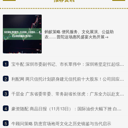
蚂蚁策略 便民服务、文化展演、公益助
农……普陀这场惠民盛宴火热开展→
1
​宝牛配 深圳市委副书记、市长覃伟中：深圳将坚定扛起综合改革试点主体责任
2
​利配网 两只信托计划跻身建元信托前十大股东！公司回应不分红与未来盈利点
3
​千层金 广东省委常委、常务副省长张虎：广东全力以赴支持深圳的改革探索
4
​豪资随配 商品日报（11月13日）：国际油价大幅下挫 白银再创历史新高
5
​牛顾问策略 防患官场袍哥文化之历史镜鉴与当代启示