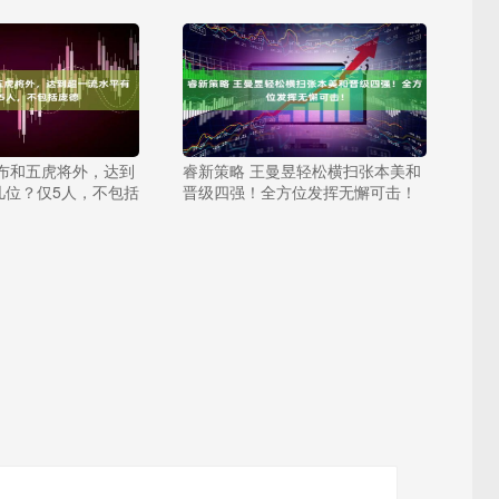
吕布和五虎将外，达到
睿新策略 王曼昱轻松横扫张本美和
几位？仅5人，不包括
晋级四强！全方位发挥无懈可击！