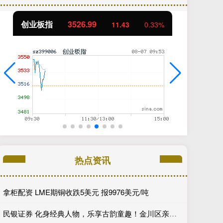
创业板指
3526.99
基
11.43
0.33%
热点资讯
拿柜配资 LME期铜收跌5美元 报9976美元/吨
民银证券 化身经典人物，乐享古韵童趣！金川区亲子文化闯关活动即将开启_沙井_中华_传统