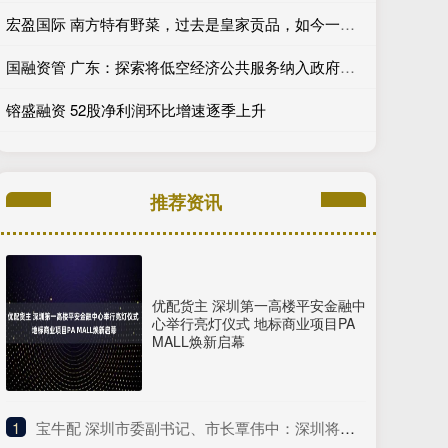
宏盈国际 南方特有野菜，过去是皇家贡品，如今一斤近千元，遇到要珍惜
国融资管 广东：探索将低空经济公共服务纳入政府购买服务相关目录范围
镕盛融资 52股净利润环比增速逐季上升
推荐资讯
优配货主 深圳第一高楼平安金融中
心举行亮灯仪式 地标商业项目PA
MALL焕新启幕
1
​宝牛配 深圳市委副书记、市长覃伟中：深圳将坚定扛起综合改革试点主体责任