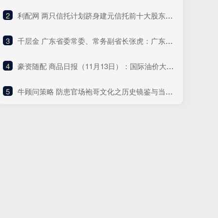
2
​利配网 两只信托计划跻身建元信托前十大股东！公司回应不分红与未来盈利点
3
​千层金 广东省委常委、常务副省长张虎：广东全力以赴支持深圳的改革探索
4
​豪资随配 商品日报（11月13日）：国际油价大幅下挫 白银再创历史新高
5
​牛顾问策略 防患官场袍哥文化之历史镜鉴与当代启示