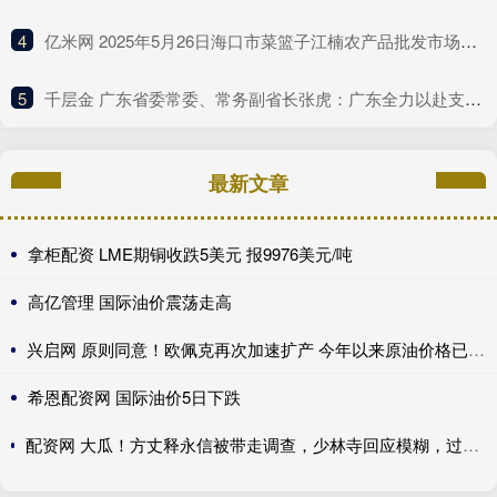
4
​亿米网 2025年5月26日海口市菜篮子江楠农产品批发市场有限公司价格行情
5
​千层金 广东省委常委、常务副省长张虎：广东全力以赴支持深圳的改革探索
最新文章
拿柜配资 LME期铜收跌5美元 报9976美元/吨
高亿管理 国际油价震荡走高
兴启网 原则同意！欧佩克再次加速扩产 今年以来原油价格已回落13.77%
希恩配资网 国际油价5日下跌
配资网 大瓜！方丈释永信被带走调查，少林寺回应模糊，过往争议再被扒_问题_消息_商业化