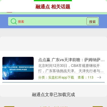
融通点 相关话题
搜索
点点赢 广东vs天津前瞻：萨姆纳萨林杰PK詹姆斯 徐杰状态火热率队冲8连胜
北京时间12月30日，CBA常规赛继续开
打，广东客场挑战天津。 天津先行者与广
东东阳光历史上一共交手41次，天津先行
分类：实盘杠杆app下载
查看：113
者4胜37负。 上赛季两队交手2次，天津先
行....
融通点文章已加载完成