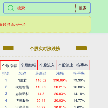
搜索
资炒股论坛平台
个股实时涨跌榜
个股跌幅
个股流入
个股流出
换手率
个股涨幅
排名
名称
最新价
涨幅
换手率
1
N展芯
116.52
396.89%
79.39%
2
锐翔智能
110.02
20.21%
16.80%
3
志特新材
14.8
20.03%
14.18%
4
博腾股份
20.44
20.02%
14.77%
5
近岸蛋白
46.72
20.01%
5.62%