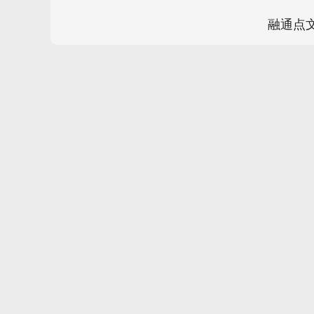
融通点
上证指数
3940.04
.40
2.13%
39.68
1.