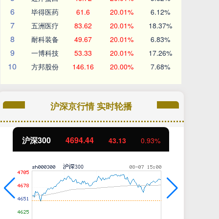
6
毕得医药
61.6
20.01%
6.12%
7
五洲医疗
83.62
20.01%
18.37%
8
耐科装备
49.67
20.01%
6.83%
9
一博科技
53.33
20.01%
17.26%
10
方邦股份
146.16
20.00%
7.68%
沪深京行情 实时轮播
沪深300
4694.44
北
43.13
0.93%