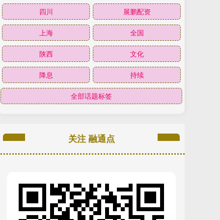
四川
展鹏配资
上海
全国
陕西
文化
降息
持续
全部话题标签
关注 融通点