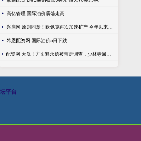
高亿管理 国际油价震荡走高
兴启网 原则同意！欧佩克再次加速扩产 今年以来原油价格已回落13.77%
希恩配资网 国际油价5日下跌
配资网 大瓜！方丈释永信被带走调查，少林寺回应模糊，过往争议再被扒_问题_消息_商业化
坛平台