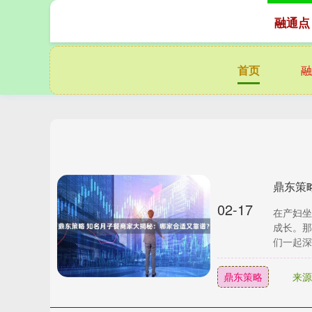
融通点
首页
融
鼎东策
02-17
在产妇坐
成长。那
们一起深
鼎东策略
来源