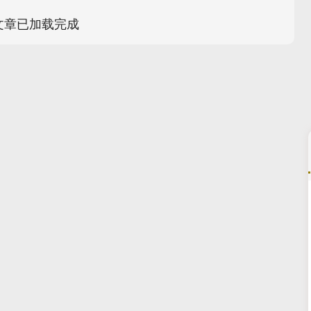
文章已加载完成
深证成指
14311.01
02%
200.89
1.42%