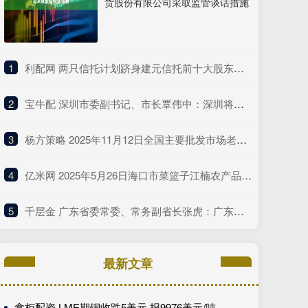
货股份有限公司采取监管谈话措施
1
​利配网 两只信托计划跻身建元信托前十大股东！公司回应不分红与未来盈利点
2
​宝牛配 深圳市委副书记、市长覃伟中：深圳将坚定扛起综合改革试点主体责任
3
​杨方策略 2025年11月12日全国主要批发市场老母鸡价格行情
4
​亿米网 2025年5月26日海口市菜篮子江楠农产品批发市场有限公司价格行情
5
​千层金 广东省委常委、常务副省长张虎：广东全力以赴支持深圳的改革探索
最新文章
拿柜配资 LME期铜收跌5美元 报9976美元/吨