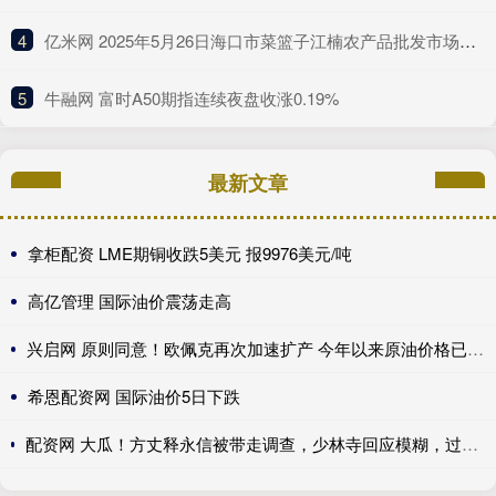
4
​亿米网 2025年5月26日海口市菜篮子江楠农产品批发市场有限公司价格行情
5
​牛融网 富时A50期指连续夜盘收涨0.19%
最新文章
拿柜配资 LME期铜收跌5美元 报9976美元/吨
高亿管理 国际油价震荡走高
兴启网 原则同意！欧佩克再次加速扩产 今年以来原油价格已回落13.77%
希恩配资网 国际油价5日下跌
配资网 大瓜！方丈释永信被带走调查，少林寺回应模糊，过往争议再被扒_问题_消息_商业化