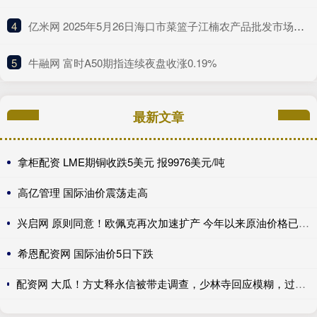
4
​亿米网 2025年5月26日海口市菜篮子江楠农产品批发市场有限公司价格行情
5
​牛融网 富时A50期指连续夜盘收涨0.19%
最新文章
拿柜配资 LME期铜收跌5美元 报9976美元/吨
高亿管理 国际油价震荡走高
兴启网 原则同意！欧佩克再次加速扩产 今年以来原油价格已回落13.77%
希恩配资网 国际油价5日下跌
配资网 大瓜！方丈释永信被带走调查，少林寺回应模糊，过往争议再被扒_问题_消息_商业化