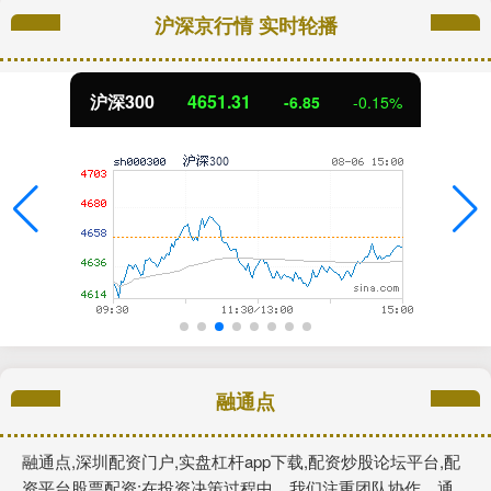
沪深京行情 实时轮播
北证50
1122.88
0.15%
3.42
0
融通点
融通点,深圳配资门户,实盘杠杆app下载,配资炒股论坛平台,配
资平台股票配资:在投资决策过程中，我们注重团队协作，通