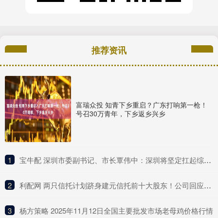
推荐资讯
富瑞众投 知青下乡重启？广东打响第一枪！
号召30万青年，下乡返乡兴乡
1
​宝牛配 深圳市委副书记、市长覃伟中：深圳将坚定扛起综合改革试点主体责任
2
​利配网 两只信托计划跻身建元信托前十大股东！公司回应不分红与未来盈利点
3
​杨方策略 2025年11月12日全国主要批发市场老母鸡价格行情