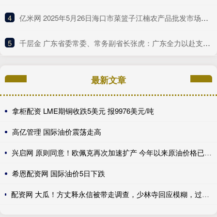
4
​亿米网 2025年5月26日海口市菜篮子江楠农产品批发市场有限公司价格行情
5
​千层金 广东省委常委、常务副省长张虎：广东全力以赴支持深圳的改革探索
最新文章
拿柜配资 LME期铜收跌5美元 报9976美元/吨
高亿管理 国际油价震荡走高
兴启网 原则同意！欧佩克再次加速扩产 今年以来原油价格已回落13.77%
希恩配资网 国际油价5日下跌
配资网 大瓜！方丈释永信被带走调查，少林寺回应模糊，过往争议再被扒_问题_消息_商业化