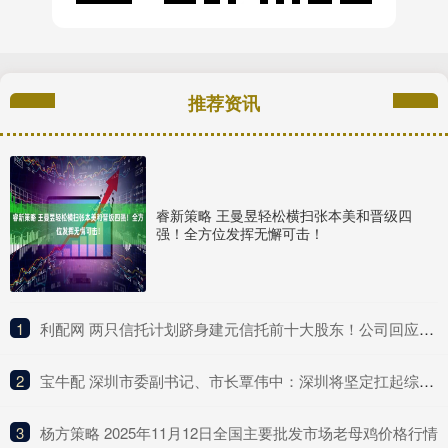
推荐资讯
睿新策略 王曼昱轻松横扫张本美和晋级四
强！全方位发挥无懈可击！
1
​利配网 两只信托计划跻身建元信托前十大股东！公司回应不分红与未来盈利点
2
​宝牛配 深圳市委副书记、市长覃伟中：深圳将坚定扛起综合改革试点主体责任
3
​杨方策略 2025年11月12日全国主要批发市场老母鸡价格行情