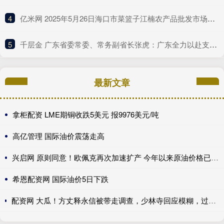
4
​亿米网 2025年5月26日海口市菜篮子江楠农产品批发市场有限公司价格行情
5
​千层金 广东省委常委、常务副省长张虎：广东全力以赴支持深圳的改革探索
最新文章
拿柜配资 LME期铜收跌5美元 报9976美元/吨
高亿管理 国际油价震荡走高
兴启网 原则同意！欧佩克再次加速扩产 今年以来原油价格已回落13.77%
希恩配资网 国际油价5日下跌
配资网 大瓜！方丈释永信被带走调查，少林寺回应模糊，过往争议再被扒_问题_消息_商业化